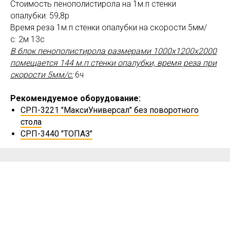
Стоимость пенополистирола на 1м.п стенки
опалубки: 59,8р
Время реза 1м.п стенки опалубки на скорости 5мм/
с: 2м 13с
В блок пенополистирола размерами 1000х1200х2000
помещается 144 м.п стенки опалубки, время реза при
скорости 5мм/с:
6ч
Рекомендуемое оборудование:
СРП-3221 "МаксиУниверсал" без поворотного
стола
СРП-3440 "ТОПАЗ"
О нас
VK
RuTube
Контакты
© 2026 Все права защищены. СРП Станки.
Наверх