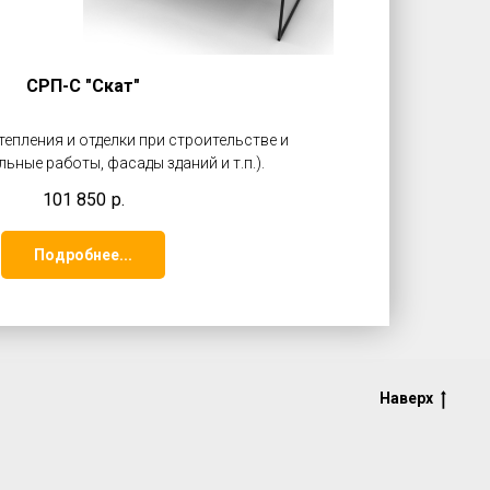
СРП-С "Скат"
епления и отделки при строительстве и
ьные работы, фасады зданий и т.п.).
101 850
р.
Подробнее...
Наверх