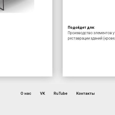
Подойдет для:
Производство элементов ут
реставрации зданий (кровел
О нас
VK
RuTube
Контакты